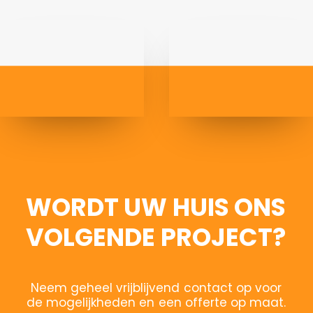
WORDT
UW
HUIS
ONS
VOLGENDE
PROJECT?
Neem
geheel
vrijblijvend
contact
op
voor
de
mogelijkheden
en
een
offerte
op
maat.